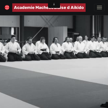
Academie Machecoulaise d Aikido