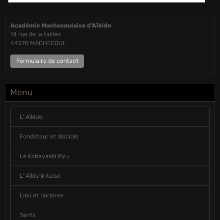
Académie Machecoulaise d'Aïkido
14 rue de la taillée
44270 MACHECOUL
Formulaire de contact
Menu
L' Aïkido
Fondateur et disciple
Le Kobayashi Ryu
L' Aïkishintaiso
Lieu et horaires
Tarifs